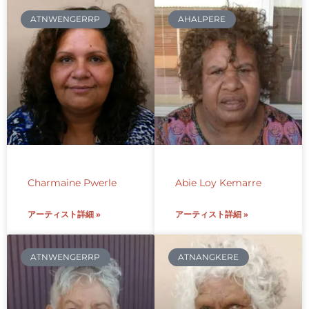
ATNWENGERRP
AHALPERE
Charmaine Pwerle
Abie Loy Kemarre
アーティスト詳細 »
アーティスト詳細 »
ATNWENGERRP
ATNANGKERE