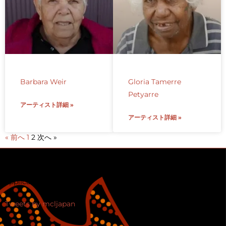
Barbara Weir
Gloria Tamerre
Petyarre
アーティスト詳細 »
アーティスト詳細 »
« 前へ
1
2
次へ »
Error validating
application
Tweets by mcljapan