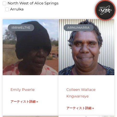
North West of Alice Springs
Arrulka
IRRWELTYE
ARNUMARRA
Emily Pwerle
Colleen Wallace
Kngwarreye
アーティスト詳細 »
アーティスト詳細 »