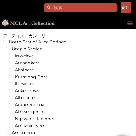
¥
0
アーティストカントリー
North East of Alice Springs
Utopia Region
Irrweltye
Atnangkere
Ahalpere
Kurrajong Bore
Ilkawerne
Ankerrapw
Alhalkere
Antarrengeny
Atnwengerrp
Ngkwarlerlaneme
Arnkawenyerr
Arnumarra