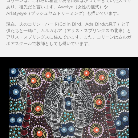
コリーンは、これらの精霊である姉妹はかつて生きていた人々で
あり、祖先だと言います。Awelye（女性の儀式）や
Arlatyeye（ブッシュヤムドリーミング）も描いています。
現在、夫のコリン・バード(Colin Bird、Ada Birdの息子）と子
供たちと一緒に、ムルガボア（アリス・スプリングスの北東）と
アリス・スプリングスに住んでいます。また、コリーンはムルガ
ボアスクールで教師としても働いています。