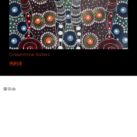
Dreamtime Sisters
売約済
展示会
1999 Mbantua Gallery, Alice Springs, N.T. Australia
2002 Mbantua Gallery USA exhibitions: Art and Soul
Gallery, Nashville, TN; ‘The Cove Gallery’ Portland, OR;
Urban Wine Works, Portland, OR; Mary’s Woods,
Portland, OR
2003 Mbantua Gallery USA exhibitions: New City