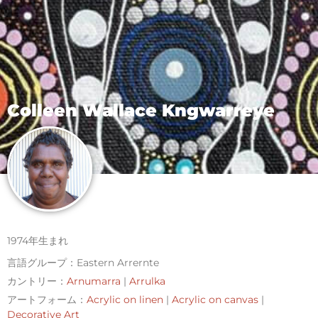
Colleen Wallace Kngwarreye
1974年生まれ
言語グループ：Eastern Arrernte
カントリー：
Arnumarra
|
Arrulka
アートフォーム：
Acrylic on linen
|
Acrylic on canvas
|
Decorative Art