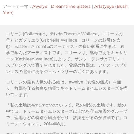
アートテーマ：
Awelye
|
Dreamtime Sisters
|
Arlatyeye (Bush
Yam)
コリーン(Colleen)は、テレサ(Therese Wallace、コリーンの
母）とガブリエラ(Gabriella Wallace、コリーンの叔母)を含
む、Eastern Arrernteのアーティストの多い家系に生まれ、独
学で学んだアーティストです。コリーンは、継母であるキャサリ
ーン(Kathleen Wallace)によって、サンタ・テレサとアリス・
スプリングスで育てられました。父親の故郷は、アリス・スプリ
ングスの北東にあるジェム・ツリーの近くにあります。
コリーンの最も人気のある絵は、awelye（女性の儀式）を踊
り、故郷を守る善良な精霊であるドリームタイムシスターズを描
いています。
「私の土地は
Arnumarra
といって、私の祖父の土地です。絵の
中では、ドリームタイムシスターズは土地を守る精霊のグループ
で、聖地などの特別な場所を守り、故郷を守るのが役割です」コ
リーン・ウォレス、2014年8月。