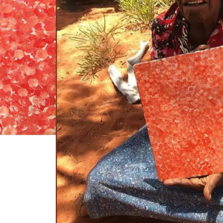
Anemangkerrにまつわる祖先のドリームタイムは、
属しています。この古代の赤い土地は、オースト
スから北東に約200キロ離れたAlyawarreの
売約済
バーチャルギャラ
カートを見