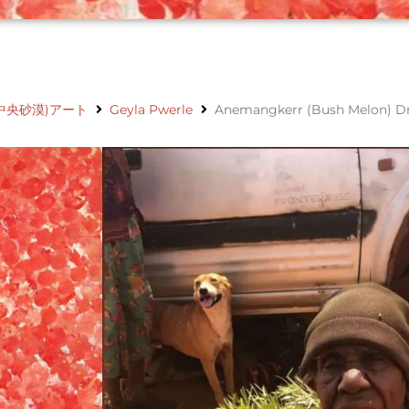
中央砂漠)アート
Geyla Pwerle
Anemangkerr (Bush Melon) D
Anemangkerr (Bush Melon) 
アート番号：MB054462
アートサイズ【縦】30cm
X【横】30cm
Geyla Pwerle
アーティスト：
アーティスト情報
Geylaが描いたのはAnemangkerrという小さ
ン」と表現しています。ビタミンCを多く含み、
は食べられない黒い種を取り除いた後、串に通し
ことができます。