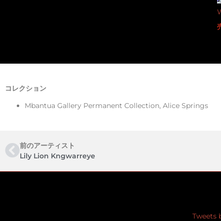
W
コレクション
Mbantua Gallery Permanent Collection, Alice Springs
前のアーティスト
Lily Lion Kngwarreye
Error validating
Tweets 