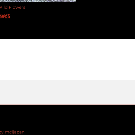
ild Flowers
売約済
by mcljapan